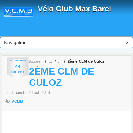
Panneau de gestion des cookies
Vélo Club Max Barel
Le
dimanche
Accueil
2ème CLM de Culoz
28
2ÈME CLM DE
OCT.
2018
CULOZ
Le
dimanche
28
oct.
2018
VCMB