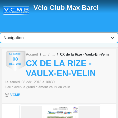
Panneau de gestion des cookies
Vélo Club Max Barel
Le
samedi
Accueil
CX de la Rize - Vaulx-En-Velin
08
CX DE LA RIZE -
DÉC.
2018
VAULX-EN-VELIN
Le
samedi
08
déc.
2018
à 10h30
Lieu :
avenue grand clément
vaulx en velin
VCMB