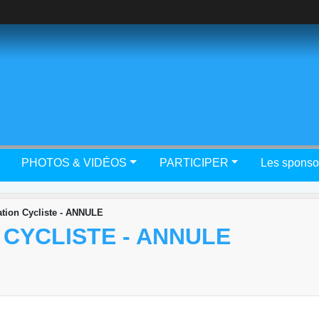
PHOTOS & VIDÉOS
PARTICIPER
Les sponso
ation Cycliste - ANNULE
 CYCLISTE - ANNULE