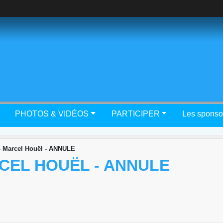
PHOTOS & VIDÉOS
PARTICIPER
Les sponso
 - Marcel Houël - ANNULE
RCEL HOUËL - ANNULE