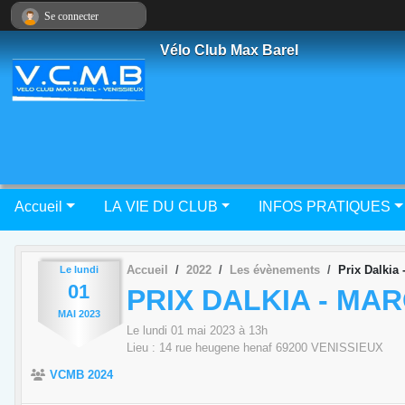
Panneau de gestion des cookies
Se connecter
Vélo Club Max Barel
Accueil
LA VIE DU CLUB
INFOS PRATIQUES
Accueil
2022
Les évènements
Prix Dalkia
Le
lundi
01
PRIX DALKIA - MA
MAI
2023
Le
lundi
01
mai
2023
à 13h
Lieu :
14 rue heugene henaf
69200
VENISSIEUX
VCMB 2024