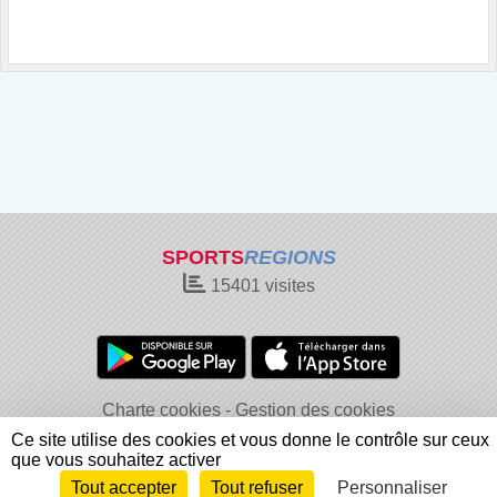
SPORTS
REGIONS
15401
visites
Charte cookies
Gestion des cookies
Informations légales
Signaler un contenu inapproprié
Ce site utilise des cookies et vous donne le contrôle sur ceux
que vous souhaitez activer
Tout accepter
Tout refuser
Personnaliser
Envie de participer ?
Connexion