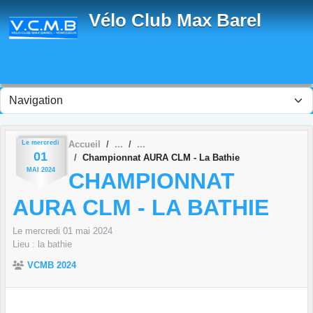
Panneau de gestion des cookies
Vélo Club Max Barel
Le
mercredi
Accueil
01
Championnat AURA CLM - La Bathie
MAI
2024
CHAMPIONNAT
AURA CLM - LA BATHIE
Le
mercredi
01
mai
2024
Lieu :
la bathie
VCMB 2024