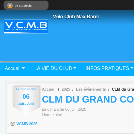
Panneau de gestion des cookies
Se connecter
Vélo Club Max Barel
Accueil
LA VIE DU CLUB
INFOS PRATIQUES
Accueil
2025
Les évènements
CLM du Gra
Le
dimanche
06
CLM DU GRAND C
JUIL.
2025
Le
dimanche
06
juil.
2025
Lieu :
culoz
VCMB 2026