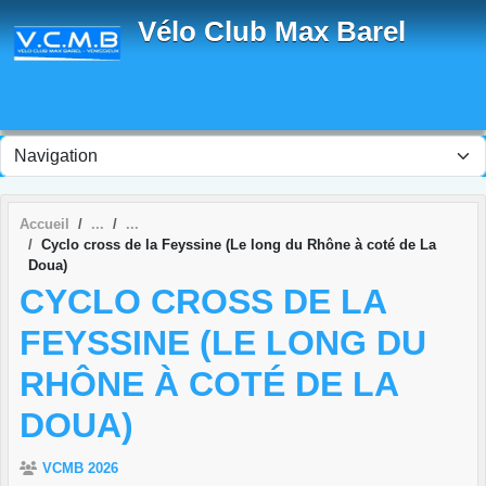
Panneau de gestion des cookies
Vélo Club Max Barel
Accueil
Cyclo cross de la Feyssine (Le long du Rhône à coté de La
Doua)
CYCLO CROSS DE LA
FEYSSINE (LE LONG DU
RHÔNE À COTÉ DE LA
DOUA)
VCMB 2026